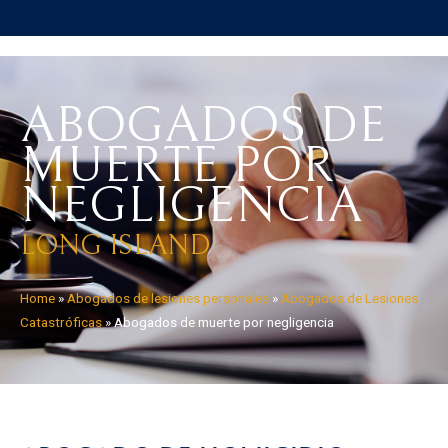
ABOGADOS DE
MUERTE POR
NEGLIGENCIA
LONG ISLAND
Home
»
Abogados de lesiones personales
»
Abogados de Lesiones
Catastróficas
»
Abogados de muerte por negligencia