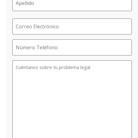
Email
Phone
Case
Information
/
Questions
/
Comments
(Required)