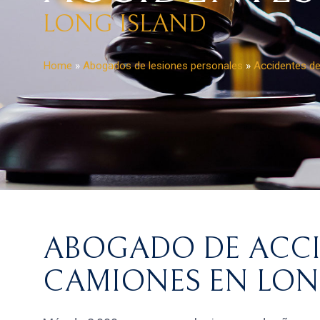
LONG ISLAND
Home
»
Abogados de lesiones personales
»
Accidentes d
ABOGADO DE ACCI
CAMIONES EN LON