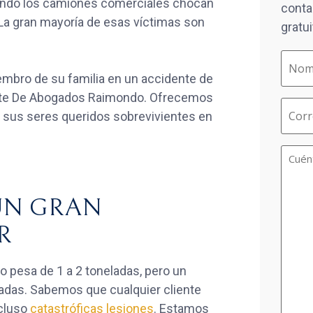
ando los camiones comerciales chocan
conta
 La gran mayoría de esas víctimas son
gratui
Name
iembro de su familia en un accidente de
(Requi
ete De Abogados Raimondo. Ofrecemos
Email
 o sus seres queridos sobrevivientes en
Case
Informa
/
Questi
/
UN GRAN
Comme
(Require
R
co pesa de 1 a 2 toneladas, pero un
adas. Sabemos que cualquier cliente
ncluso
catastróficas lesiones
. Estamos