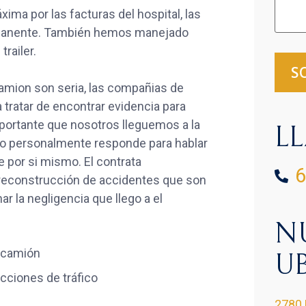
a por las facturas del hospital, las
ermanente. También hemos manejado
railer.
camion son seria, las compañias de
tratar de encontrar evidencia para
mportante que nosotros lleguemos a la
L
do personalmente responde para hablar
e por si mismo. El contrata
6
 reconstrucción de accidentes que son
 la negligencia que llego a el
N
l camión
U
cciones de tráfico
2780 