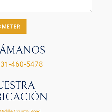
LÁMANOS
31-460-5478
UESTRA
BICACIÓN
Middle Country Road,