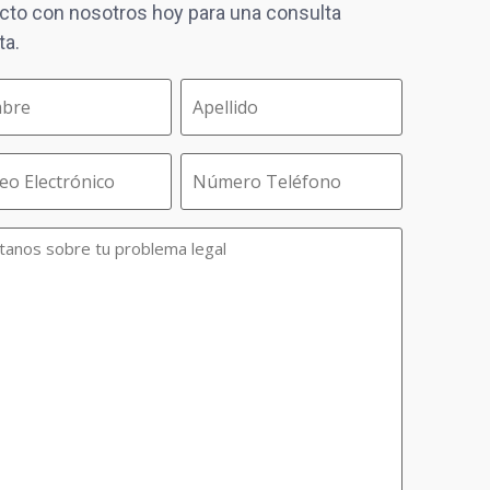
cto con nosotros hoy para una consulta
ta.
red)
Phone
tion
ons
nts
d)