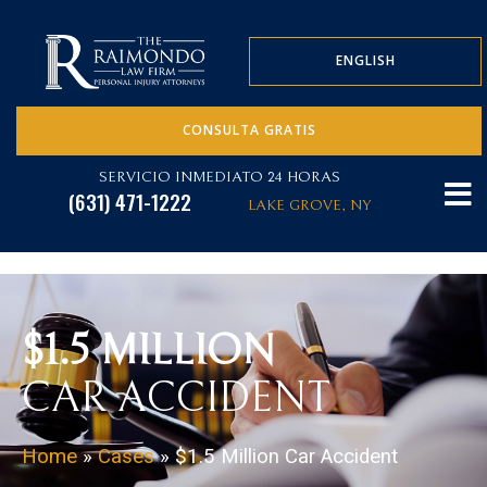
ENGLISH
CONSULTA GRATIS
SERVICIO INMEDIATO 24 HORAS
(631) 471-1222
LAKE GROVE, NY
$1.5 MILLION
CAR ACCIDENT
Home
»
Cases
»
$1.5 Million Car Accident